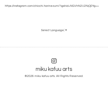
https://instagram.com/chicchi.harinezumi?igshid=NGVhN2U2NjQ0Yg==
Select Language
▼
miku kafuu arts
©2026
miku kafuu arts
. All Rights Reserved.