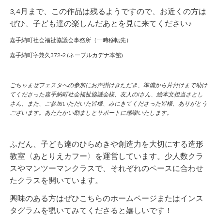
3,4月まで、この作品は残るようですので、お近くの方は
ぜひ、子ども達の楽しんだあとを見に来てください♪
嘉手納町社会福祉協議会事務所（一時移転先）
嘉手納町字兼久372-2 (ネーブルカデナ本館)
ごちゃまぜフェスタへの参加にお声掛けきただき、準備から片付けまで助け
てくださった嘉手納町社会福祉協議会様、友人のIさん、絵本文担当さとし
さん、また、ご参加いただいた皆様、みにきてくださった皆様、ありがとう
ございます。
あたたかい励ましとサポートに感謝いたします。
ふだん、子ども達のひらめきや創造力を大切にする造形
教室〈あとりえカフー〉を運営しています。少人数クラ
スやマンツーマンクラスで、それぞれのペースに合わせ
たクラスを開いています。
興味のある方はぜひこちらのホームページまたはインス
タグラムを覗いてみてくださると嬉しいです！