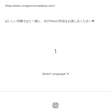
https://www.umigamierusobaya.com/
おいしい沖縄そばと一緒に、ぜひMikuの作品をお楽しみください🌟
1
Select Language
▼