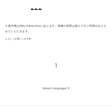
☁️☁️☁️
※著作権はMiku Kafuu Artsにあります。画像の使用は個人でのご利用のみとさ
せていただきます。
よろしくお願いします🍀
1
Select Language
▼