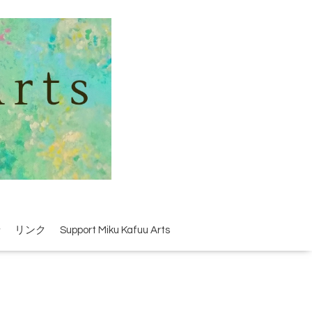
せ
リンク
Support Miku Kafuu Arts