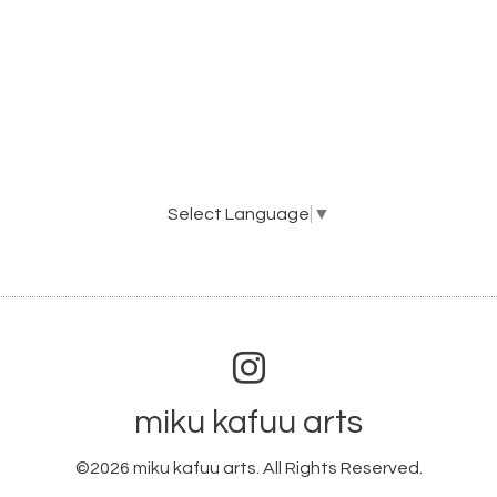
Select Language
▼
miku kafuu arts
©2026
miku kafuu arts
. All Rights Reserved.